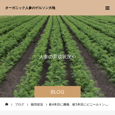
オーガニック人参のゲルソン大地
人
参
の
育
成
状
況
や
日
BLOG
ブログ
栽培状況
畝4本目に播種、畝5本目にビニールトンネル設置