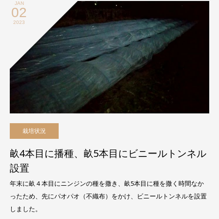
JAN
02
2023
栽培状況
畝4本目に播種、畝5本目にビニールトンネル
設置
年末に畝４本目にニンジンの種を撒き、畝5本目に種を撒く時間なか
ったため、先にパオパオ（不織布）をかけ、ビニールトンネルを設置
しました。